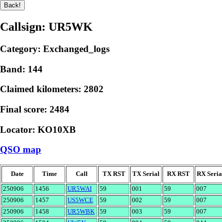
Callsign: UR5WK
Category: Exchanged_logs
Band: 144
Claimed kilometers: 2802
Final score: 2484
Locator: KO10XB
QSO map
Date
Time
Call
TX RST
TX Serial
RX RST
RX Seria
250906
1456
UR5WAI
59
001
59
007
250906
1457
US5WCE
59
002
59
007
250906
1458
UR5WBK
59
003
59
007