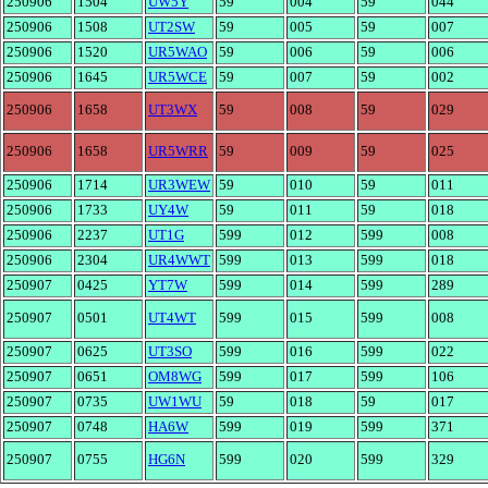
250906
1504
UW5Y
59
004
59
044
250906
1508
UT2SW
59
005
59
007
250906
1520
UR5WAO
59
006
59
006
250906
1645
UR5WCE
59
007
59
002
250906
1658
UT3WX
59
008
59
029
250906
1658
UR5WRR
59
009
59
025
250906
1714
UR3WEW
59
010
59
011
250906
1733
UY4W
59
011
59
018
250906
2237
UT1G
599
012
599
008
250906
2304
UR4WWT
599
013
599
018
250907
0425
YT7W
599
014
599
289
250907
0501
UT4WT
599
015
599
008
250907
0625
UT3SO
599
016
599
022
250907
0651
OM8WG
599
017
599
106
250907
0735
UW1WU
59
018
59
017
250907
0748
HA6W
599
019
599
371
250907
0755
HG6N
599
020
599
329